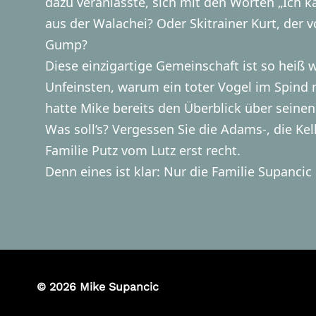
dazu veranlasste, sich mit den Worten „Ich 
aus der Walachei? Oder Skitrainer Kurt, der
Gump?
Diese einzigartige Gemeinschaft ist so heiß 
Unfeinsten, warum ein toter Vogel im Spind
hatte Mike bereits den Überblick über seine
Was soll’s? Vergessen Sie die Adams-, die Ke
Familie Putz vom Lutz erst recht.
Denn eines ist klar: Nur die Familie Supancic
© 2026 Mike Supancic