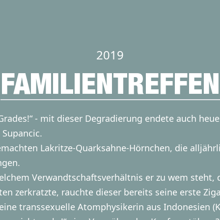
2019
FAMILIENTREFFEN
Grades!“ - mit dieser Degradierung endete auch heuer
e Supancic.
machten Lakritze-Quarksahne-Hörnchen, die alljährli
ngen.
lchem Verwandtschaftsverhältnis er zu wem steht, d
n zerkratzte, rauchte dieser bereits seine erste Ziga
eine transsexuelle Atomphysikerin aus Indonesien (K