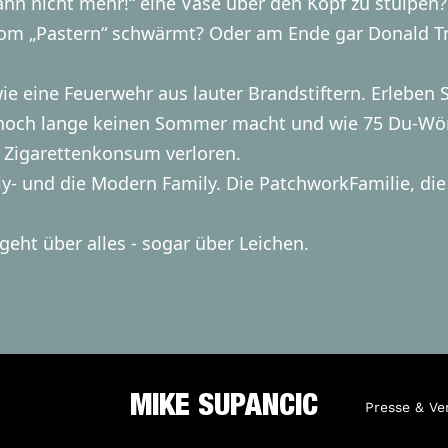
kann nicht mehr!“ eine Vase über den Kopf zu stülp
 vom „Pastern“ schwärmt? Oder am Ende gar Donald T
wie eine Feuerwehr aus lauter Brandstiftern. Erlebe
 noch lange keinen Sommer macht und wie 75 Du-Wör
n Zigarettenkonsum verloren.
lly- und die Modern Family. Die PatchworkFamilie, d
 geht über alles - sogar über Leichen.
MIKE SUPANCIC
Presse & Ve