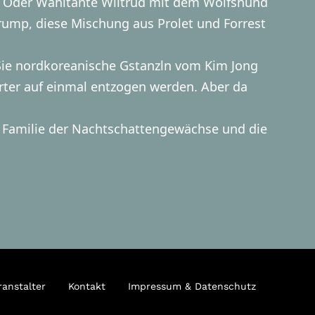
en? Oder Wahltante Wiltrud mit dem Wolfshund
rump, diese Mischung aus Prolet und Forrest
n Sie nordkoreanische Gstanzln vom Kim Jong
ter auf einmal entzogen werden. Aber da
ie Familie der Nachtschattengewächse und die
ranstalter
Kontakt
Impressum & Datenschutz